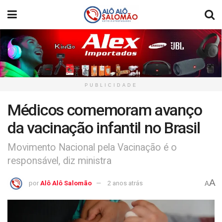
PUBLICIDADE
Médicos comemoram avanço
da vacinação infantil no Brasil
Movimento Nacional pela Vacinação é o
responsável, diz ministra
A
por
Alô Alô Salomão
2 anos atrás
A