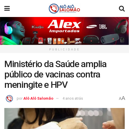
PUBLICIDADE
Ministério da Saúde amplia
público de vacinas contra
meningite e HPV
A
por
Alô Alô Salomão
4 anos atrás
A