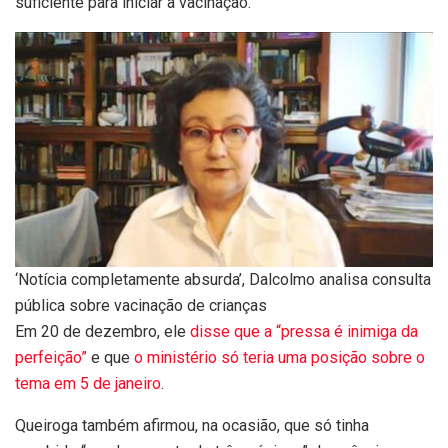
suficiente para iniciar a vacinação.
‘Notícia completamente absurda’, Dalcolmo analisa consulta
pública sobre vacinação de crianças
Em 20 de dezembro, ele
disse que a “pressa é inimiga da
perfeição”
e que
o ministério só teria uma posição sobre o
tema em 5 de janeiro
.
Queiroga também afirmou, na ocasião, que só tinha