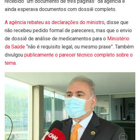
recebido “um documento de três páginas” da agência e
ainda esperava documentos com dossiê completo.
A agência rebateu as declarações do ministro
, disse que
não recebeu pedido formal de pareceres, mas que o envio
de dossiê de análise de medicamentos para o
Ministério
da Saúde
“não é requisito legal, ou mesmo praxe”. Também
divulgou
publicamente o parecer técnico completo sobre o
tema
.