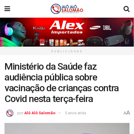
PUBLICIDADE
Ministério da Saúde faz
audiência pública sobre
vacinação de crianças contra
Covid nesta terça-feira
A
por
Alô Alô Salomão
5 anos atrás
A