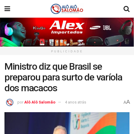
PUBLICIDADE
Ministro diz que Brasil se
preparou para surto de varíola
dos macacos
A
por
Alô Alô Salomão
4 anos atrás
A