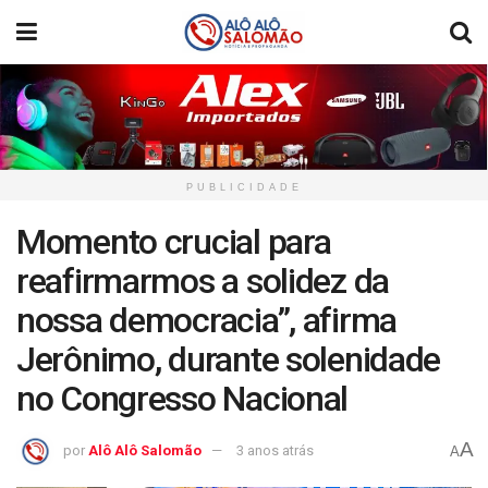
PUBLICIDADE
Momento crucial para
reafirmarmos a solidez da
nossa democracia”, afirma
Jerônimo, durante solenidade
no Congresso Nacional
A
por
Alô Alô Salomão
3 anos atrás
A