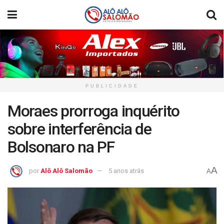
PUBLICIDADE
Moraes prorroga inquérito
sobre interferência de
Bolsonaro na PF
A
por
Alô Alô Salomão
5 anos atrás
A