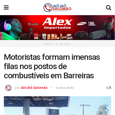
PUBLICIDADE
Motoristas formam imensas
filas nos postos de
combustíveis em Barreiras
A
por
Alô Alô Salomão
5 anos atrás
A