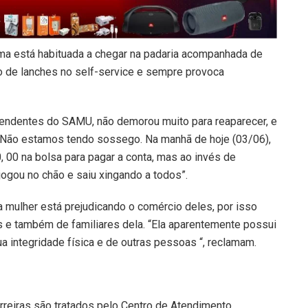
a está habituada a chegar na padaria acompanhada de
 de lanches no self-service e sempre provoca
atendentes do SAMU, não demorou muito para reaparecer, e
. Não estamos tendo sossego. Na manhã de hoje (03/06),
, 00 na bolsa para pagar a conta, mas ao invés de
 jogou no chão e saiu xingando a todos”.
 mulher está prejudicando o comércio deles, por isso
 e também de familiares dela. “Ela aparentemente possui
ua integridade física e de outras pessoas “, reclamam.
rreiras são tratados pelo Centro de Atendimento