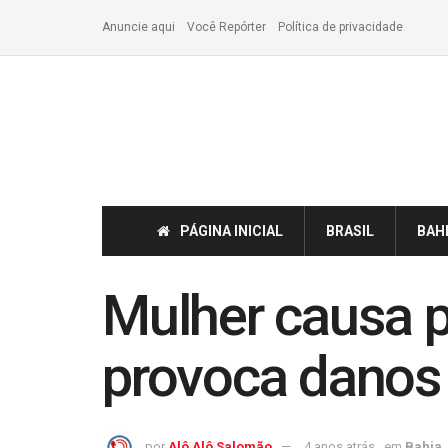
Anuncie aqui
Você Repórter
Política de privacidade
PÁGINA INICIAL
BRASIL
BAH
Mulher causa p
provoca danos
por
Alô Alô Salomão
4 anos atrás
em
Bahia