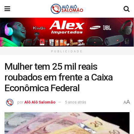
PUBLICIDADE
Mulher tem 25 mil reais
roubados em frente a Caixa
Econômica Federal
A
por
Alô Alô Salomão
5 anos atrás
A