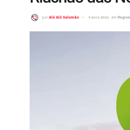
por
Alô Alô Salomão
4 anos atrás
em
Region