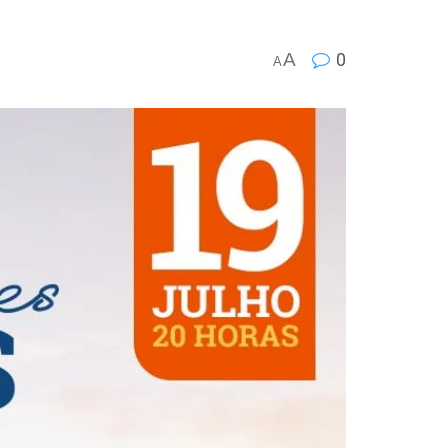
A
0
A