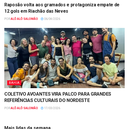
Raposão volta aos gramados e protagoniza empate de
12 gols em Riachão das Neves
POR
ALÔ ALÔ SALOMÃO
06/04/2026
BAHIA
COLETIVO AVOANTES VIRA PALCO PARA GRANDES
REFERÊNCIAS CULTURAIS DO NORDESTE
POR
ALÔ ALÔ SALOMÃO
17/03/2026
Mais lidas da semana