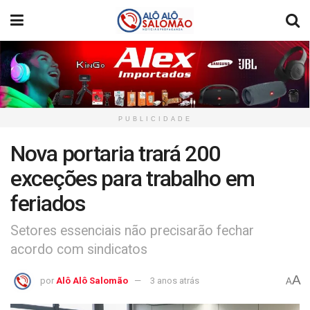
PUBLICIDADE
Nova portaria trará 200
exceções para trabalho em
feriados
Setores essenciais não precisarão fechar
acordo com sindicatos
A
por
Alô Alô Salomão
3 anos atrás
A