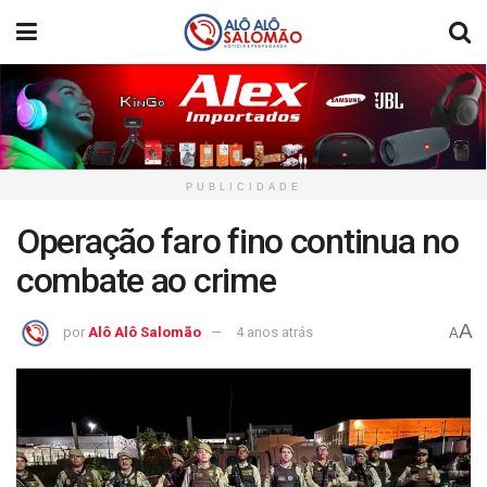
PUBLICIDADE
Operação faro fino continua no
combate ao crime
A
por
Alô Alô Salomão
4 anos atrás
A