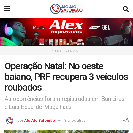
PUBLICIDADE
Operação Natal: No oeste
baiano, PRF recupera 3 veículos
roubados
As ocorrências foram registradas em Barreiras
e Luís Eduardo Magalhães
A
por
Alô Alô Salomão
3 anos atrás
A