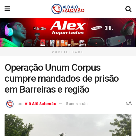
PUBLICIDADE
Operação Unum Corpus
cumpre mandados de prisão
em Barreiras e região
A
por
Alô Alô Salomão
5 anos atrás
A