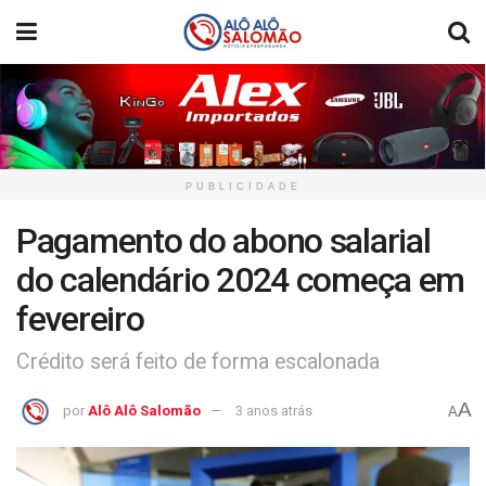
PUBLICIDADE
Pagamento do abono salarial
do calendário 2024 começa em
fevereiro
Crédito será feito de forma escalonada
A
por
Alô Alô Salomão
3 anos atrás
A