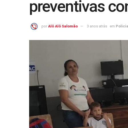
preventivas c
por
Alô Alô Salomão
3 anos atrás
em
Policia