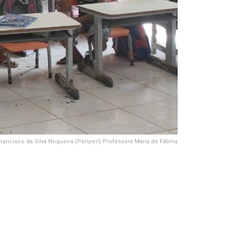
rancisco da Silva Nogueira (Periperi) Professora Maria de Fátima