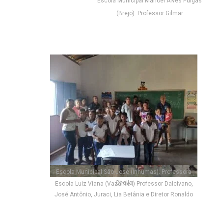
Escola Municipal Manoel Alves Pulgas
(Brejo). Professor Gilmar
Escola Municipal São José (Inhumas). Professora
Cheila
Escola Luiz Viana (Vazante I) Professor Dalcivano,
José Antônio, Juraci, Lia Betânia e Diretor Ronaldo