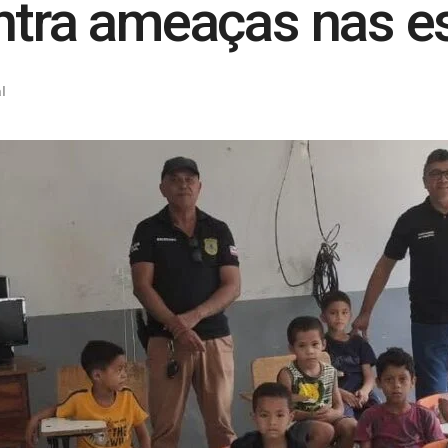
ontra ameaças nas e
l