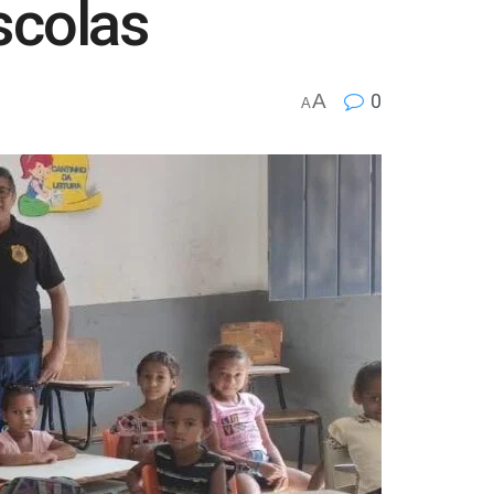
scolas
A
0
A