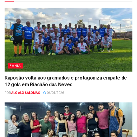
BAHIA
Raposão volta aos gramados e protagoniza empate de
12 gols em Riachão das Neves
POR
ALÔ ALÔ SALOMÃO
06/04/2026