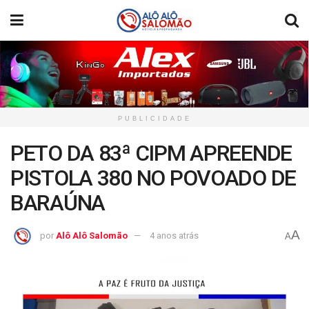
PUBLICIDADE
PETO DA 83ª CIPM APREENDE
PISTOLA 380 NO POVOADO DE
BARAÚNA
A
por
Alô Alô Salomão
4 anos atrás
A