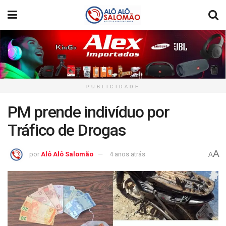
PUBLICIDADE
PM prende indivíduo por
Tráfico de Drogas
A
por
Alô Alô Salomão
4 anos atrás
A