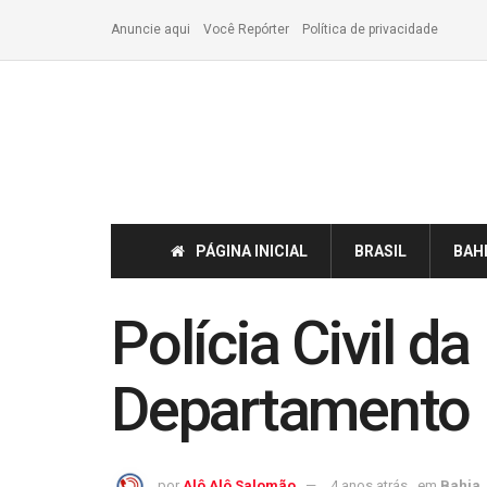
Anuncie aqui
Você Repórter
Política de privacidade
PÁGINA INICIAL
BRASIL
BAH
Polícia Civil d
Departamento M
por
Alô Alô Salomão
4 anos atrás
em
Bahia