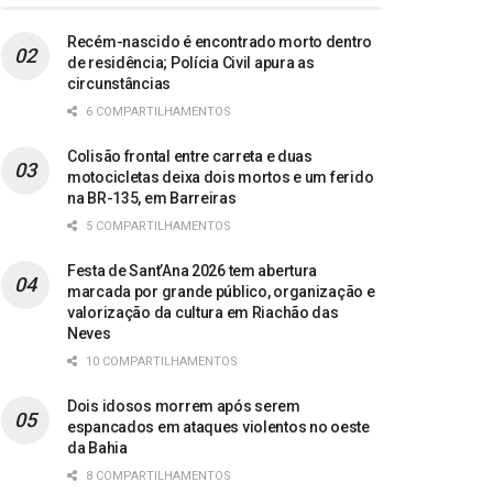
Recém-nascido é encontrado morto dentro
de residência; Polícia Civil apura as
circunstâncias
6 COMPARTILHAMENTOS
Colisão frontal entre carreta e duas
motocicletas deixa dois mortos e um ferido
na BR-135, em Barreiras
5 COMPARTILHAMENTOS
Festa de Sant’Ana 2026 tem abertura
marcada por grande público, organização e
valorização da cultura em Riachão das
Neves
10 COMPARTILHAMENTOS
Dois idosos morrem após serem
espancados em ataques violentos no oeste
da Bahia
8 COMPARTILHAMENTOS