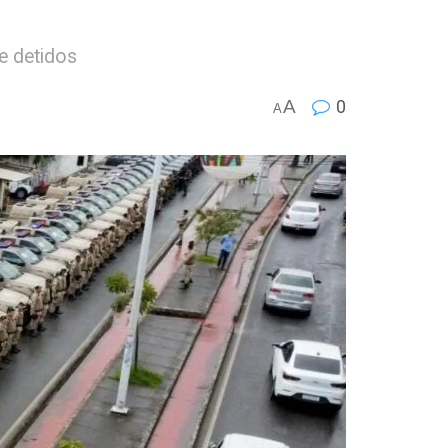
e detidos
A
0
A