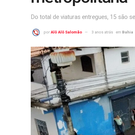
Do total de viaturas entregues, 15 são 
por
Alô Alô Salomão
3 anos atrás
em
Bahia