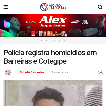
PUBLICIDADE
Polícia registra homicídios em
Barreiras e Cotegipe
A
por
Alô Alô Salomão
3 anos atrás
A