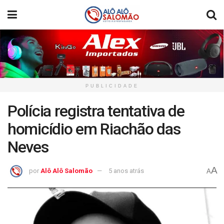
PUBLICIDADE
Polícia registra tentativa de
homicídio em Riachão das
Neves
A
por
Alô Alô Salomão
5 anos atrás
A