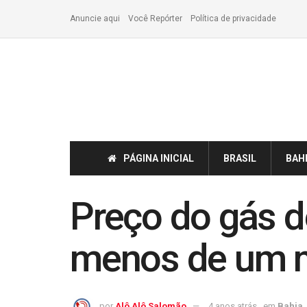
Anuncie aqui
Você Repórter
Política de privacidade
PÁGINA INICIAL
BRASIL
BAH
Preço do gás d
menos de um m
por
Alô Alô Salomão
4 anos atrás
em
Bahia