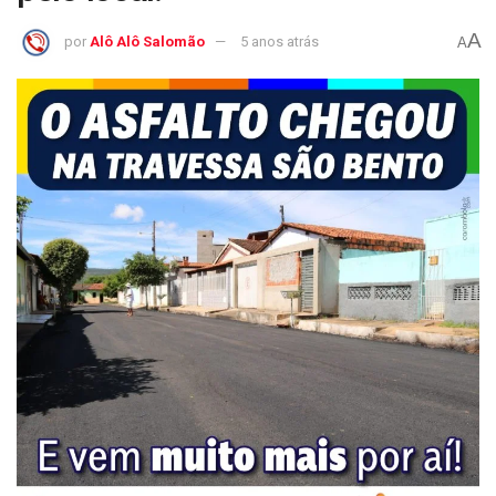
A
por
Alô Alô Salomão
5 anos atrás
A