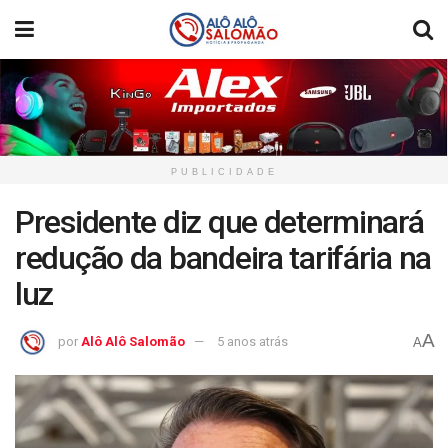
PUBLICIDADE
Presidente diz que determinará
redução da bandeira tarifária na
luz
A
por
Alô Alô Salomão
5 anos atrás
A