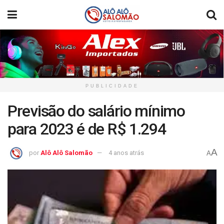
PUBLICIDADE
Previsão do salário mínimo
para 2023 é de R$ 1.294
A
por
Alô Alô Salomão
4 anos atrás
A