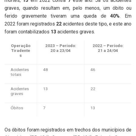
mortes,
1
3
em 2022 contra
7
este ano. Já os acidentes
graves, quando resultam em, pelo menos, um óbito ou
ferido gravemente tiveram uma queda de
40%
. Em
2022 foram registrados
22
acidentes deste tipo, e este ano
foram contabilizados
13
acidentes graves.
Operação
2023 – Período:
2022 – Período:
Tiradente
20 a 23/04
21 a 24/04
s
Acidentes
48
46
totais
Acidentes
13
22
graves
Óbitos
7
13
Os óbitos foram registrados em trechos dos municípios de