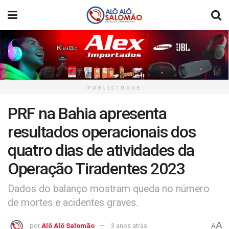
PUBLICIDADE
PRF na Bahia apresenta
resultados operacionais dos
quatro dias de atividades da
Operação Tiradentes 2023
Dados do balanço mostram queda no número
de mortes e acidentes graves.
A
por
Alô Alô Salomão
3 anos atrás
A