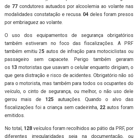
de
7
7
condutores autuados por alcoolemia ao volante nas
modalidades constatação e recusa.
0
4
deles foram presos
por embriaguez ao volante.
O uso dos equipamentos de segurança obrigatórios
também estiveram no foco das fiscalizações. A PRF
também emitiu 2
5
autos de infração para motociclistas ou
passageiro sem capacete. Perigo também geraram
os
13
motoristas que usavam o celular enquanto dirigiam, o
que gera distração e risco de acidentes. Obrigatório não só
para o motorista, mas também para todos os ocupantes do
veículo, o cinto de segurança, ou melhor, o não uso dele
gerou mais de
125
autuações. Quando o alvo das
fiscalizações foi a criança sem cadeirinha,
22
autos foram
emitidos.
No total,
1
28
veículos foram recolhidos ao pátio da PRF, por
diferentes irregularidades seja na documentação, ou