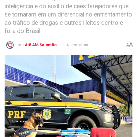
inteligência e do auxílio de cães farejadores que
se tornaram em um diferencial no enfrentamento
ao tráfico de drogas e outros ilícitos dentro e
fora do Brasil.
A
por
Alô Alô Salomão
4 anos atrás
A