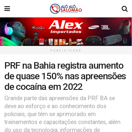
PUBLICIDADE
PRF na Bahia registra aumento
de quase 150% nas apreensões
de cocaína em 2022
Grande parte das apreensões da PRF BA se
deve ao esforço e ao conhecimento dos
policiais, que têm se aprimorado em
treinamentos e capacitações constantes, além
do uso da tecnologia, informações de