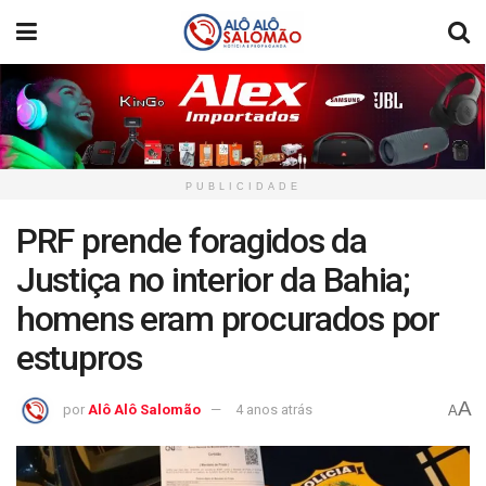
PUBLICIDADE
PRF prende foragidos da
Justiça no interior da Bahia;
homens eram procurados por
estupros
A
por
Alô Alô Salomão
4 anos atrás
A