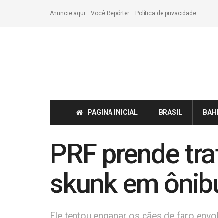
Anuncie aqui
Você Repórter
Política de privacidade
PÁGINA INICIAL
BRASIL
BAH
PRF prende tra
skunk em ônib
Ele tentou enganar os cães de faro env