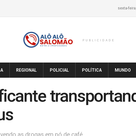
sexta-feir
PUBLICIDADE
IA
REGIONAL
POLICIAL
POLÍTICA
MUNDO
ficante transporta
us
olvendo as drogas em pó de café.