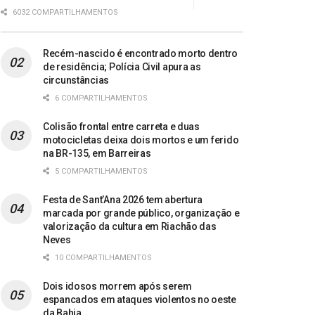
6032 COMPARTILHAMENTOS
Recém-nascido é encontrado morto dentro
de residência; Polícia Civil apura as
circunstâncias
6 COMPARTILHAMENTOS
Colisão frontal entre carreta e duas
motocicletas deixa dois mortos e um ferido
na BR-135, em Barreiras
5 COMPARTILHAMENTOS
Festa de Sant’Ana 2026 tem abertura
marcada por grande público, organização e
valorização da cultura em Riachão das
Neves
10 COMPARTILHAMENTOS
Dois idosos morrem após serem
espancados em ataques violentos no oeste
da Bahia