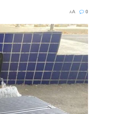
A
0
A