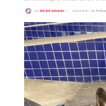
por
Alô Alô Salomão
3 anos atrás
em
Policia