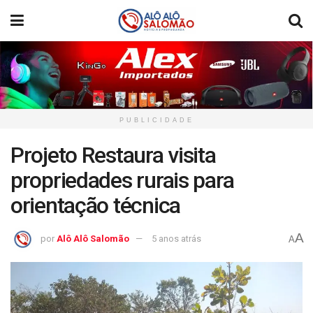
PUBLICIDADE
Projeto Restaura visita
propriedades rurais para
orientação técnica
A
por
Alô Alô Salomão
5 anos atrás
A