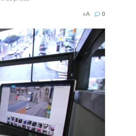
A
0
A