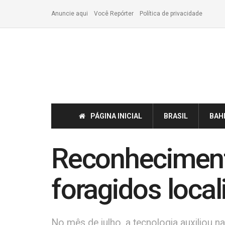
Anuncie aqui
Você Repórter
Política de privacidade
PÁGINA INICIAL
BRASIL
BAH
Reconheciment
foragidos loca
No mês de julho, a tecnologia auxiliou