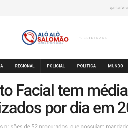
quinta-feir
PUBLICIDADE
IA
REGIONAL
POLICIAL
POLÍTICA
MUNDO
o Facial tem média
lizados por dia em 
 nas prisões de 52 procurados, que possuíam mandad