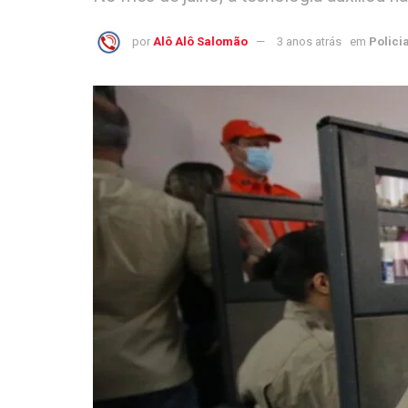
por
Alô Alô Salomão
3 anos atrás
em
Policia