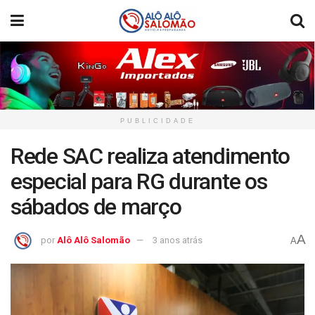
PUBLICIDADE
Rede SAC realiza atendimento
especial para RG durante os
sábados de março
A
por
Alô Alô Salomão
3 anos atrás
A