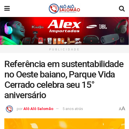
PUBLICIDADE
Referência em sustentabilidade
no Oeste baiano, Parque Vida
Cerrado celebra seu 15°
aniversário
A
por
Alô Alô Salomão
5 anos atrás
A