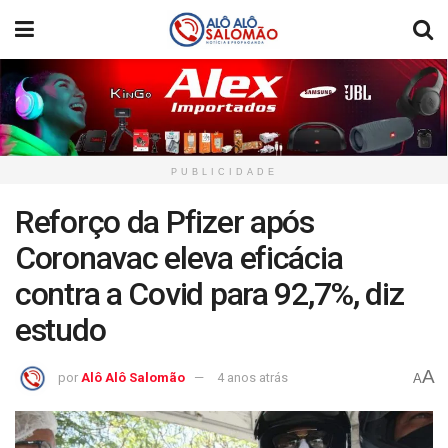
PUBLICIDADE
Reforço da Pfizer após
Coronavac eleva eficácia
contra a Covid para 92,7%, diz
estudo
A
por
Alô Alô Salomão
4 anos atrás
A