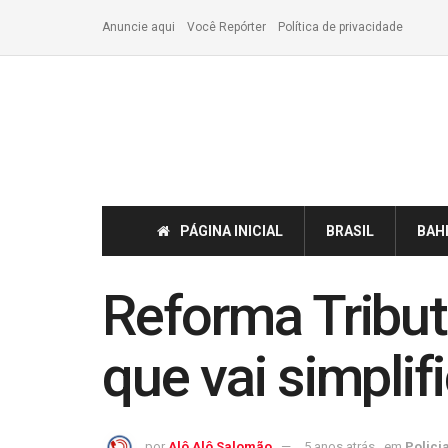
Anuncie aqui
Você Repórter
Política de privacidade
PÁGINA INICIAL
BRASIL
BAH
Reforma Tributá
que vai simpli
por
Alô Alô Salomão
5 anos atrás
em
Policia