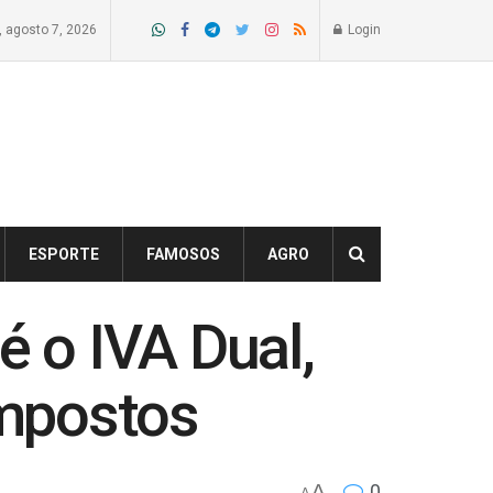
a, agosto 7, 2026
Login
ESPORTE
FAMOSOS
AGRO
é o IVA Dual,
impostos
A
0