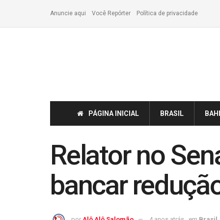
Anuncie aqui
Você Repórter
Política de privacidade
PÁGINA INICIAL
BRASIL
BAH
Relator no Sen
bancar redução
por
Alô Alô Salomão
4 anos atrás
em
Brasil