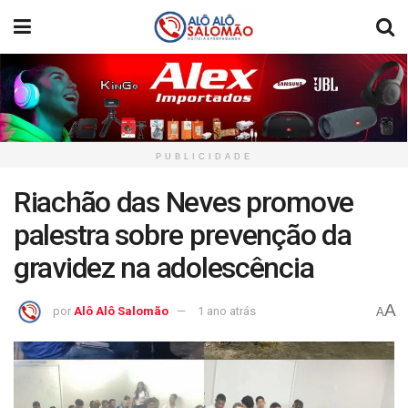
PUBLICIDADE
Riachão das Neves promove
palestra sobre prevenção da
gravidez na adolescência
A
por
Alô Alô Salomão
1 ano atrás
A