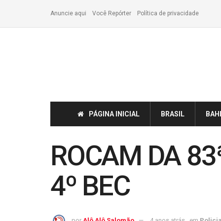
Anuncie aqui
Você Repórter
Política de privacidade
PÁGINA INICIAL
BRASIL
BAH
ROCAM DA 83
4º BEC
por
Alô Alô Salomão
4 anos atrás
em
Policia