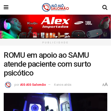
PUBLICIDADE
ROMU em apoio ao SAMU
atende paciente com surto
psicótico
A
por
Alô Alô Salomão
4 anos atrás
A