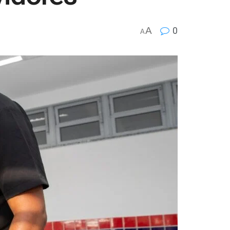
A
0
A