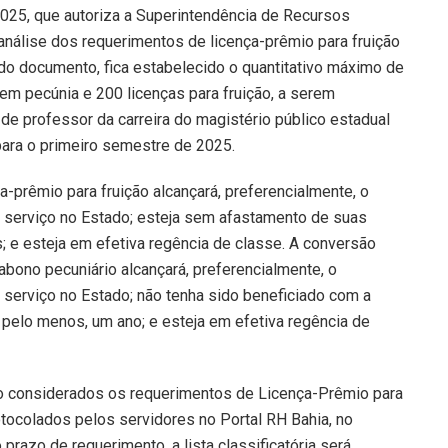
2025, que autoriza a Superintendência de Recursos
álise dos requerimentos de licença-prêmio para fruição
do documento, fica estabelecido o quantitativo máximo de
m pecúnia e 200 licenças para fruição, a serem
 professor da carreira do magistério público estadual
para o primeiro semestre de 2025.
-prêmio para fruição alcançará, preferencialmente, o
 serviço no Estado; esteja sem afastamento de suas
; e esteja em efetiva regência de classe. A conversão
abono pecuniário alcançará, preferencialmente, o
serviço no Estado; não tenha sido beneficiado com a
́, pelo menos, um ano; e esteja em efetiva regência de
o considerados os requerimentos de Licença-Prêmio para
protocolados pelos servidores no Portal RH Bahia, no
 prazo de requerimento, a lista classificatória será