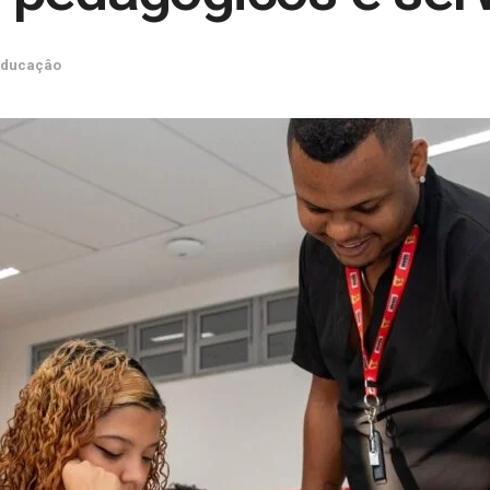
Educaçâo