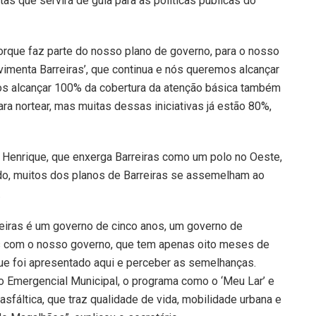
as que servirá de guia para as políticas públicas do
rque faz parte do nosso plano de governo, para o nosso
imenta Barreiras’, que continua e nós queremos alcançar
s alcançar 100% da cobertura da atenção básica também
ra nortear, mas muitas dessas iniciativas já estão 80%,
o Henrique, que enxerga Barreiras como um polo no Oeste,
do, muitos dos planos de Barreiras se assemelham ao
.
rreiras é um governo de cinco anos, um governo de
s com o nosso governo, que tem apenas oito meses de
 que foi apresentado aqui e perceber as semelhanças.
io Emergencial Municipal, o programa como o ‘Meu Lar’ e
fáltica, que traz qualidade de vida, mobilidade urbana e