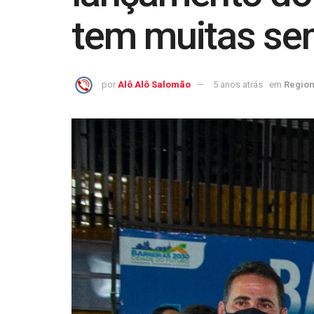
tem muitas se
por
Alô Alô Salomão
5 anos atrás
em
Region