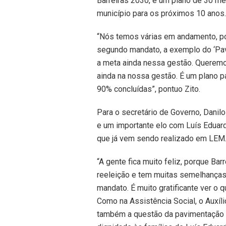
Barreiras 2030, é um plano de 30 met
município para os próximos 10 anos.
“Nós temos várias em andamento, po
segundo mandato, a exemplo do ‘Pav
a meta ainda nessa gestão. Queremo
ainda na nossa gestão. É um plano pa
90% concluídas”, pontuo Zito.
Para o secretário de Governo, Danil
e um importante elo com Luís Eduar
que já vem sendo realizado em LEM
“A gente fica muito feliz, porque Ba
reeleição e tem muitas semelhança
mandato. É muito gratificante ver o
Como na Assistência Social, o Auxíl
também a questão da pavimentação as