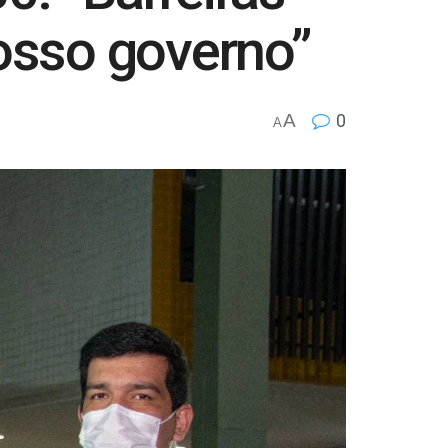
osso governo”
A
0
A