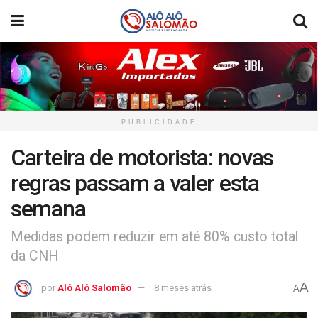
PUBLICIDADE
Carteira de motorista: novas
regras passam a valer esta
semana
Medidas podem reduzir em até 80% custo total
da CNH
A
por
Alô Alô Salomão
8 meses atrás
A