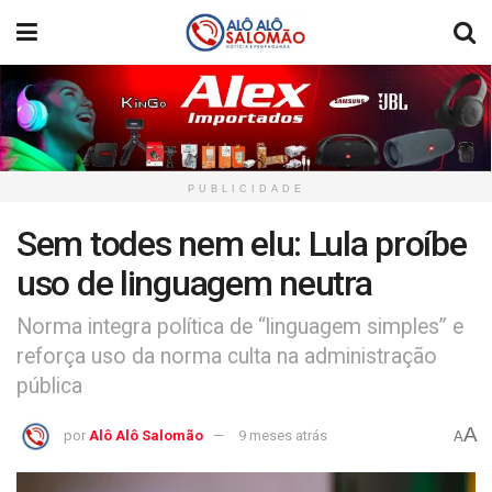
PUBLICIDADE
Sem todes nem elu: Lula proíbe
uso de linguagem neutra
Norma integra política de “linguagem simples” e
reforça uso da norma culta na administração
pública
A
por
Alô Alô Salomão
9 meses atrás
A