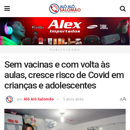
PUBLICIDADE
Sem vacinas e com volta às
aulas, cresce risco de Covid em
crianças e adolescentes
A
por
Alô Alô Salomão
5 anos atrás
A