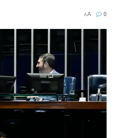
A
0
A