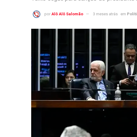
por
Alô Alô Salomão
3 meses atrás
em
Polít