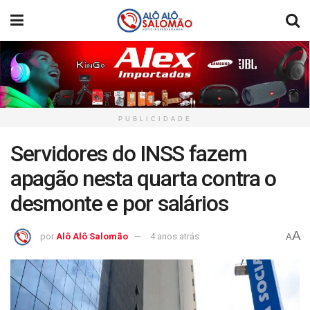
PUBLICIDADE
Servidores do INSS fazem
apagão nesta quarta contra o
desmonte e por salários
A
por
Alô Alô Salomão
4 anos atrás
A