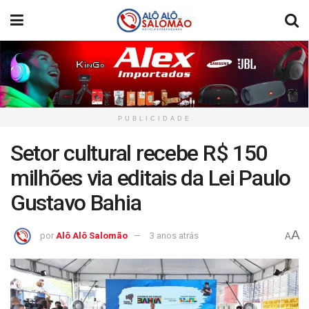
PUBLICIDADE
Setor cultural recebe R$ 150
milhões via editais da Lei Paulo
Gustavo Bahia
A
por
Alô Alô Salomão
3 anos atrás
A