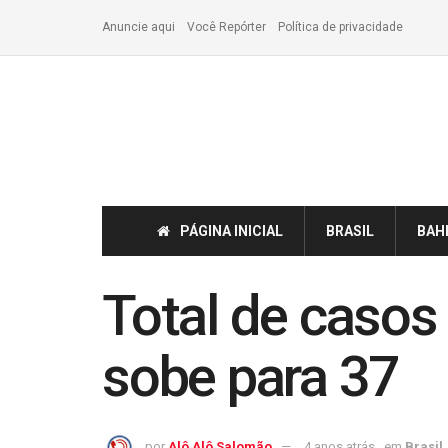
Anuncie aqui
Você Repórter
Política de privacidade
PÁGINA INICIAL
BRASIL
BAH
Total de casos
sobe para 37
por
Alô Alô Salomão
4 anos atrás
em
Brasil